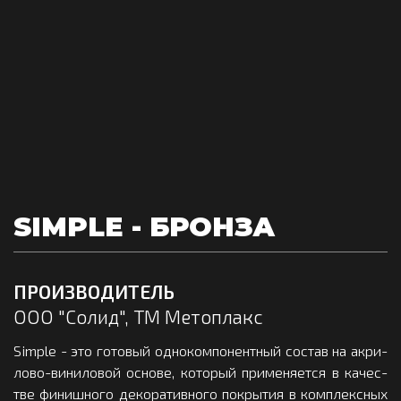
SIMPLE - БРОНЗА
ПРОИЗВОДИТЕЛЬ
ООО "Солид", ТМ Метоплакс
Simple - это го­то­вый од­но­ком­по­нен­тный сос­тав на ак­ри­
ло­во-ви­ни­ло­вой ос­но­ве, ко­то­рый при­ме­ня­ет­ся в ка­чес­
тве фи­ниш­но­го де­ко­ра­тив­но­го пок­ры­тия в ком­плек­сных