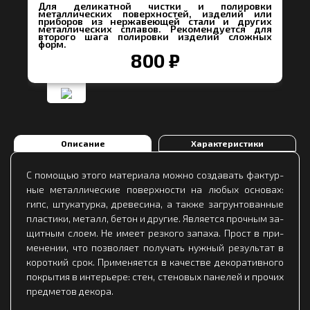
Для деликатной чистки и полировки
металлических поверхностей, изделий или
приборов из нержавеющей стали и других
металлических сплавов. Рекомендуется для
второго шага полировки изделий сложных
форм.
800 ₽
Описание
Характеристики
С по­мощью это­го ма­те­ри­ала мож­но соз­да­вать фак­тур­
ные ме­тал­ли­чес­кие по­вер­хнос­ти на лю­бых ос­но­вах:
гипс, шту­ка­тур­ка, дре­ве­си­на, а так­же заг­рун­то­ван­ные
плас­ти­ки, ме­талл, бе­тон и дру­гие. Яв­ля­ет­ся проч­ным за­
щит­ным сло­ем. Не име­ет рез­ко­го за­па­ха. Прост в при­
ме­не­нии, что поз­во­ля­ет по­лу­чать нуж­ный ре­зуль­тат в
ко­рот­кий срок. При­ме­ня­ет­ся в ка­чес­тве де­ко­ра­тив­но­го
пок­ры­тия в ин­терь­ере: стен, сте­но­вых па­не­лей и про­чих
пред­ме­тов де­ко­ра.