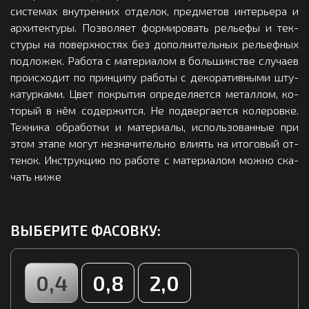
сис­те­мах внут­рен­них от­де­лок, пред­ме­тов ин­терь­ера и
ар­хи­тек­ту­ры. Поз­во­ля­ет фор­ми­ро­вать рель­ефы и тек­
сту­ры на по­вер­хнос­тях без до­пол­ни­тель­ных рель­еф­ных
под­ло­жек. Ра­бо­та с ма­те­ри­алом в боль­шинс­тве слу­ча­ев
про­ис­хо­дит по прин­ци­пу ра­бо­ты с де­ко­ра­тив­ны­ми шту­
ка­тур­ка­ми. Цвет пок­ры­тия оп­ре­де­ля­ет­ся ме­тал­лом, ко­
то­рый в нём со­дер­жит­ся. Не под­вер­га­ет­ся ко­ле­ров­ке.
Тех­ни­ка об­ра­бот­ки и ма­те­ри­алы, ис­поль­зо­ван­ные при
этом эта­пе мо­гут нез­на­чи­тель­но вли­ять на ито­го­вый от­
те­нок. Инс­трук­цию по ра­бо­те с ма­те­ри­алом мож­но ска­
чать ни­же
ВЫБЕРИТЕ ФАСОВКУ:
0,4
0,8
2,0