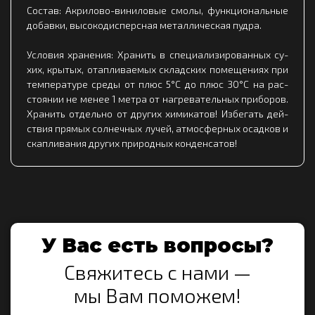
Сос­тав: Ак­ри­ло­во-ви­ни­ло­вые смо­лы, фун­кци­ональ­ные
до­бав­ки, вы­со­ко­дис­пер­сная ме­тал­ли­чес­кая пуд­ра.
Ус­ло­вия хра­не­ния: Хра­нить в спе­ци­али­зи­ро­ван­ных су­
хих, кры­тых, отап­ли­ва­емых склад­ских по­ме­ще­ни­ях при
тем­пе­ра­ту­ре сре­ды от плюс 5°С до плюс 30°С на рас­
сто­янии не ме­нее 1 мет­ра от наг­ре­ва­тель­ных при­бо­ров.
Хра­нить от­дель­но от дру­гих хи­ми­ка­тов! Из­бе­гать дей­
ствия пря­мых сол­неч­ных лу­чей, ат­мос­фер­ных осад­ков и
скап­ли­ва­ния дру­гих при­род­ных кон­ден­са­тов!
У Вас есть вопросы?
Свяжитесь с нами —
мы Вам поможем!